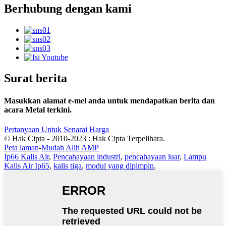
Berhubung dengan kami
Surat berita
Masukkan alamat e-mel anda untuk mendapatkan berita dan
acara Metal terkini.
Pertanyaan Untuk Senarai Harga
© Hak Cipta - 2010-2023 : Hak Cipta Terpelihara.
Peta laman
-
Mudah Alih AMP
Ip66 Kalis Air
,
Pencahayaan industri
,
pencahayaan luar
,
Lampu
Kalis Air Ip65
,
kalis tiga
,
modul yang dipimpin
,